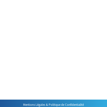
Par
Philippe Helmstetter
16 septembre 2024
Un des grands ennemis de
l’efficacité professionnelle est le
perfectionnisme. Il est source
d’inefficacité et de perte de
temps. Si vous faites parties de
ceux qui relisent leurs mails
quatre fois avant de cliquer sur
« Envoyer », si vous êtes de ceux
qui ne savent pas lâcher un
dossier avant d’être certains
qu’il ne comprend plus…
Mentions Légales & Politique de Confidentialité