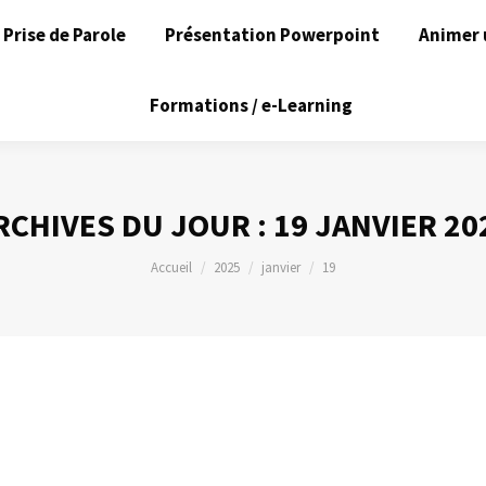
Prise de Parole
Présentation Powerpoint
Animer 
Formations / e-Learning
RCHIVES DU JOUR :
19 JANVIER 20
Vous êtes ici :
Accueil
2025
janvier
19