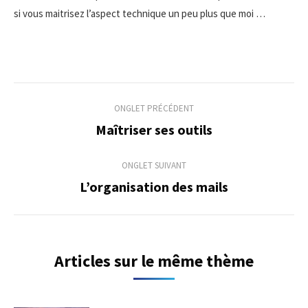
si vous maitrisez l’aspect technique un peu plus que moi …
Navigation
ONGLET PRÉCÉDENT
de
Maîtriser ses outils
Onglet
précédent
commentaire
ONGLET SUIVANT
L’organisation des mails
Onglet
suivant
Articles sur le même thème