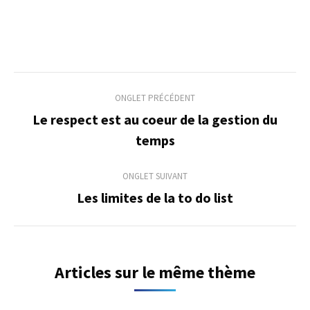
Navigation
ONGLET PRÉCÉDENT
de
Le respect est au coeur de la gestion du
Onglet
temps
commentaire
précédent
ONGLET SUIVANT
Les limites de la to do list
Onglet
suivant
Articles sur le même thème