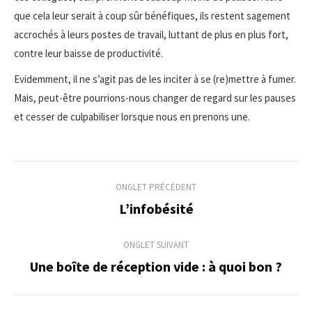
que cela leur serait à coup sûr bénéfiques, ils restent sagement
accrochés à leurs postes de travail, luttant de plus en plus fort,
contre leur baisse de productivité.
Evidemment, il ne s’agit pas de les inciter à se (re)mettre à fumer.
Mais, peut-être pourrions-nous changer de regard sur les pauses
et cesser de culpabiliser lorsque nous en prenons une.
Navigation
ONGLET PRÉCÉDENT
de
L’infobésité
Onglet
précédent
commentaire
ONGLET SUIVANT
Une boîte de réception vide : à quoi bon ?
Onglet
suivant