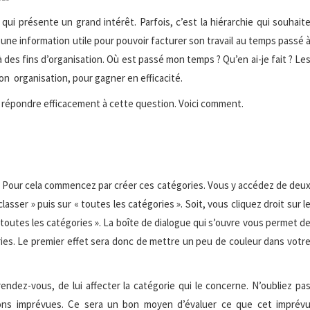
qui présente un grand intérêt. Parfois, c’est la hiérarchie qui souhait
st une information utile pour pouvoir facturer son travail au temps passé 
 à des fins d’organisation. Où est passé mon temps ? Qu’en ai-je fait ? Le
on organisation, pour gagner en efficacité.
e répondre efficacement à cette question. Voici comment.
. Pour cela commencez par créer ces catégories. Vous y accédez de deu
asser » puis sur « toutes les catégories ». Soit, vous cliquez droit sur l
 toutes les catégories ». La boîte de dialogue qui s’ouvre vous permet d
ies. Le premier effet sera donc de mettre un peu de couleur dans votr
endez-vous, de lui affecter la catégorie qui le concerne. N’oubliez pa
ions imprévues. Ce sera un bon moyen d’évaluer ce que cet imprév