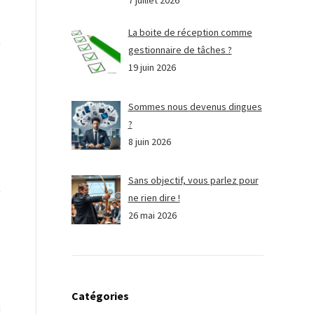
7 juillet 2026
e
La boite de réception comme
à
gestionnaire de tâches ?
s
19 juin 2026
Sommes nous devenus dingues
?
8 juin 2026
Sans objectif, vous parlez pour
x
ne rien dire !
e
26 mai 2026
e
e
s
Catégories
u