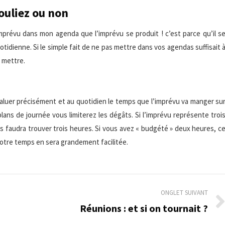
ouliez ou non
’imprévu dans mon agenda que l’imprévu se produit ! c’est parce qu’il s
uotidienne. Si le simple fait de ne pas mettre dans vos agendas suffisait 
n mettre.
évaluer précisément et au quotidien le temps que l’imprévu va manger su
plans de journée vous limiterez les dégâts. Si l’imprévu représente troi
us faudra trouver trois heures. Si vous avez « budgété » deux heures, c
votre temps en sera grandement facilitée.
ONGLET SUIVANT
Réunions : et si on tournait ?
Onglet
suivant