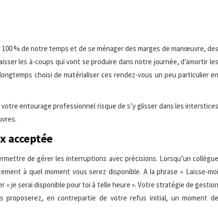
mer 100 % de notre temps et de se ménager des marges de manœuvre, de
sser les à-coups qui vont se produire dans notre journée, d’amortir le
s longtemps choisi de matérialiser ces rendez-vous un peu particulier e
 votre entourage professionnel risque de s’y glisser dans les interstice
uvres.
x acceptée
rmettre de gérer les interruptions avec précisions. Lorsqu’un collègu
tement à quel moment vous serez disponible. A la phrase « Laisse-mo
r « je serai disponible pour toi à telle heure ». Votre stratégie de gestio
s proposerez, en contrepartie de votre refus initial, un moment d