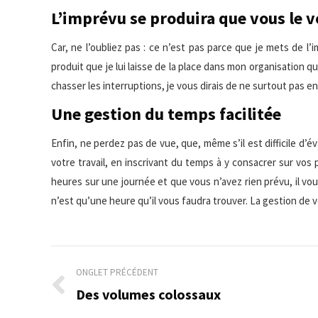
L’imprévu se produira que vous le v
Car, ne l’oubliez pas : ce n’est pas parce que je mets de l
produit que je lui laisse de la place dans mon organisation q
chasser les interruptions, je vous dirais de ne surtout pas e
Une gestion du temps facilitée
Enfin, ne perdez pas de vue, que, même s’il est difficile d’
votre travail, en inscrivant du temps à y consacrer sur vos 
heures sur une journée et que vous n’avez rien prévu, il vo
n’est qu’une heure qu’il vous faudra trouver. La gestion de 
Navigation
ONGLET PRÉCÉDENT
de
Des volumes colossaux
Onglet
précédent