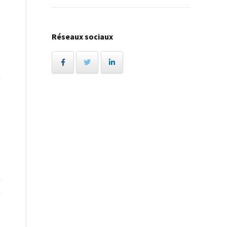
Réseaux sociaux
s
s
n
s
e
i
n
e