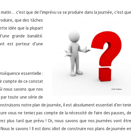
 matin… c’est que de l’imprévu va se produire dans la journée, c’est qu
roduire, que des tâches
tte idée que la plupart
’une grande banalité.
eant est porteur d’une
conséquence essentielle :
ir compte de ce constat
 Si nous savons que nos
 par toute une série de
truisons notre plan de journée, il est absolument essentiel d’en teni
ture vous ne teniez pas compte de la nécessité de faire des pauses, d
verez plus tard que prévu ! Or, nous savons que nos journées vont êtr
Nous le savons ! Il est donc idiot de construire nos plans de journée e