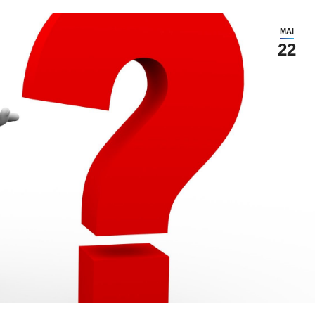
MAI
22