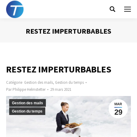
Search:
RESTEZ IMPERTURBABLES
Vous êtes ici :
RESTEZ IMPERTURBABLES
Catégorie
Gestion des mails
,
Gestion du temps
Par
Philippe Helmstetter
29 mars 2021
Gestion des mails
MAR
29
Gestion du temps