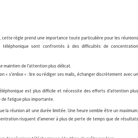
, cette règle prend une importance toute particulière pour les réunion
n téléphonique sont confrontés à des difficultés de concentratio
e maintien de l’attention plus délicat.
on « s’enlise » : lire ou rédiger ses mails, échanger discrètement avec u
léphonique est plus difficile et nécessite des efforts d’attention plu
 de fatigue plus importante.
e que la réunion ait une durée limitée. Une heure semble être un maximum
concentration risquent d’amener à plus de perte de temps que de résultat