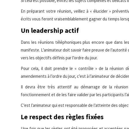
Si cela est possible, évitez les sujets complexes et délicats 
En préparant votre réunion, veillez à « élucider » préven
écrits vous feront vraisemblablement gagner du temps lorsque
Un leadership actif
Dans les réunions téléphoniques plus encore que dans les r
manifeste. L’animateur doit savoir faire preuve de l’autorité
vers les objectifs définis par l’ordre du jour.
Pour cela, il doit prendre le « contrôle » de la réunion d
amendements à l’ordre du jour, c’est à l’animateur de décide
Il devra être très attentif au démarrage de la réuni
fonctionnement et de les faire valider par les participants l’
C’est l’animateur qui est responsable de l’atteinte des objec
Le respect des règles fixées
Une fois que les règles ont été proposées et acceptées par le