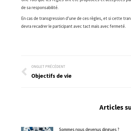
de sa responsabilité.
En cas de transgression d’une de ces règles, et si cette trans
devra recadrer le participant avec tact mais avec fermeté.
Navigation
ONGLET PRÉCÉDENT
de
Objectifs de vie
Onglet
précédent
commentaire
Articles 
Sommes nous devenus dingues ?