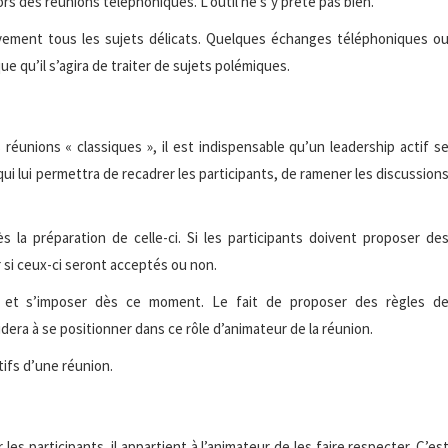
lors des réunions téléphoniques. L’outil ne s’y prête pas bien.
tivement tous les sujets délicats. Quelques échanges téléphoniques o
 qu’il s’agira de traiter de sujets polémiques.
éunions « classiques », il est indispensable qu’un leadership actif s
 qui lui permettra de recadrer les participants, de ramener les discussion
ès la préparation de celle-ci. Si les participants doivent proposer de
r si ceux-ci seront acceptés ou non.
on et s’imposer dès ce moment. Le fait de proposer des règles d
aidera à se positionner dans ce rôle d’animateur de la réunion.
tifs d’une réunion.
s participants, il appartient à l’animateur de les faire respecter. C’es