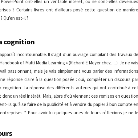
 PowerPoint ont-elles un véritable intérêt, ou ne sont-elles devenue
ises ? Certains livres ont d’ailleurs posé cette question de manièr
 Qu’en est-il ?
a cognition
apparaît incontournable. Il s’agit d’un ouvrage compilant des travaux d
Handbook of Multi Media Learning » (Richard E Meyer chez….). Je ne vai
vail passionnant, mais je vais simplement vous parler des information
 une réponse claire à la question posée : oui, compléter un discours pa
 la cognition. La réponse des différents auteurs qui ont contribué à ce
donc un réel intérêt. Mais, alors d’où viennent ces remises en questio
t-ils qu’à se faire de la publicité et à vendre du papier à bon compte e
entreprises ? Pour avoir lu quelques-unes de leurs réflexions je ne l
ours