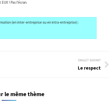
 EUX ! Pas l’écran.
mation (en inter-entreprise ou en intra-entreprise) :
ONGLET SUIVANT
Le respect
Onglet
suivant
sur le même thème