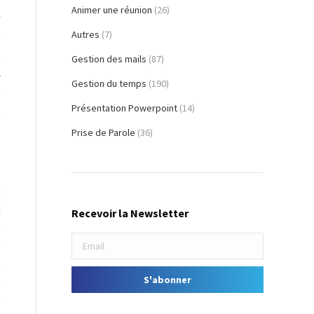
Animer une réunion
(26)
w
Autres
(7)
e
e
Gestion des mails
(87)
»
Gestion du temps
(190)
s
Présentation Powerpoint
(14)
a
Prise de Parole
(36)
t
c
Recevoir la Newsletter
t
e
s
D
e