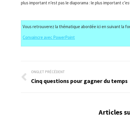
plus important n’est pas le diaporama : le plus important c’est
Vous retrouverez la thématique abordée ici en suivant la for
Convaincre avec PowerPoint
Navigation
ONGLET PRÉCÉDENT
de
Cinq questions pour gagner du temps
Onglet
précédent
commentaire
Articles 