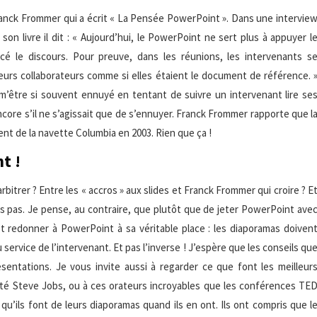
 Franck Frommer qui a écrit « La Pensée PowerPoint ». Dans une intervie
on livre il dit : « Aujourd’hui, le PowerPoint ne sert plus à appuyer l
lacé le discours. Pour preuve, dans les réunions, les intervenants s
 leurs collaborateurs comme si elles étaient le document de référence. 
être si souvent ennuyé en tentant de suivre un intervenant lire se
ncore s’il ne s’agissait que de s’ennuyer. Franck Frommer rapporte que l
nt de la navette Columbia en 2003. Rien que ça !
t !
bitrer ? Entre les « accros » aux slides et Franck Frommer qui croire ? E
ois pas. Je pense, au contraire, que plutôt que de jeter PowerPoint ave
et redonner à PowerPoint à sa véritable place : les diaporamas doiven
 au service de l’intervenant. Et pas l’inverse ! J’espère que les conseils qu
sentations. Je vous invite aussi à regarder ce que font les meilleur
tté Steve Jobs, ou à ces orateurs incroyables que les conférences TE
u’ils font de leurs diaporamas quand ils en ont. Ils ont compris que l