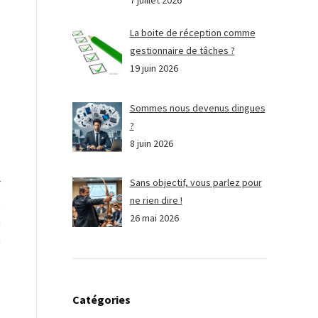
7 juillet 2026
s
e
La boite de réception comme
gestionnaire de tâches ?
19 juin 2026
Sommes nous devenus dingues
e
?
8 juin 2026
s
s
r
Sans objectif, vous parlez pour
ne rien dire !
t
26 mai 2026
n
n
e
Catégories