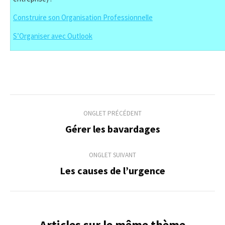
Construire son Organisation Professionnelle
S’Organiser avec Outlook
Navigation
ONGLET PRÉCÉDENT
de
Gérer les bavardages
Onglet
précédent
commentaire
ONGLET SUIVANT
Les causes de l’urgence
Onglet
suivant
Articles sur le même thème