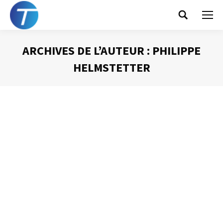
Search:
ARCHIVES DE L’AUTEUR :
PHILIPPE
HELMSTETTER
Vous êtes ici :
Comment nous perdons une journée et
demi par semaine
Gestion du temps
Par
Philippe Helmstetter
14 mai 2018
Voici le webinaire consacré à la gestion des interruptions
animés pour les Alumnis de l’Université de Strasbourg. <>
Bon visionnage !