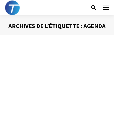
Search:
ARCHIVES DE L’ÉTIQUETTE :
AGENDA
Vous êtes ici :
Le « Glisser-lâcher »
Gestion des mails
Par
Philippe Helmstetter
23 mai 2016
La technique du « Glisser-